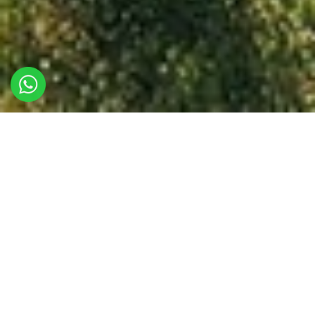
POVESTEA VIBE CAMP
Printre varfurile muntoase si pasunile verzi ale Muntilor
Buzaului gasiti un loc plin de verde si de vibratii pozitive. Raul
Buzau ii este cel mai bun prieten si curge repede chiar in fundul
curtii. In acest loc gasiti si Balta lui Andrei, lac de pescuit si de
zen. Acestui loc noi i-am zis Vibe Camp, pentru ca imprumuta
celor care campeaza acolo o vibratie speciala de relaxare si
vacanta.